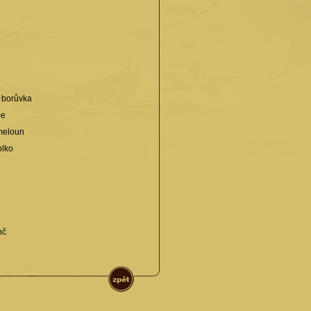
 borůvka
ce
meloun
blko
nč