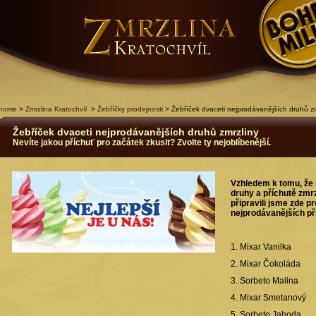
home
>
Zmrzlina Kratochvíl
>
Žebříčky prodejnosti
> Žebříček dvaceti nejprodávanějších druhů zm
Žebříček dvaceti nejprodávanějších druhů zmrzliny
Nevíte jakou příchuť pro začátek zkusit? Zvolte ty nejoblíbenější.
Vzhledem k tomu, že s
druhy a příchutě zmr
připravili jsme zde p
nejprodávanějších pří
1. Mixar Vanilka
2. Mixar Čokoláda
3. Sorbeto Malina
4. Mixar Smetanový
5. Sorbeto Jahoda