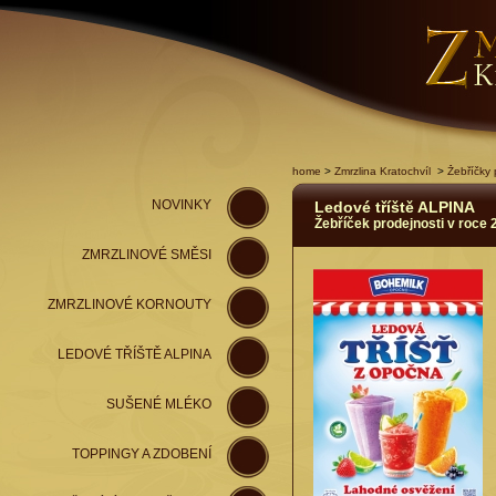
home
>
Zmrzlina Kratochvíl
>
Žebříčky 
NOVINKY
Ledové tříště ALPINA
Žebříček prodejnosti v roce 
ZMRZLINOVÉ SMĚSI
ZMRZLINOVÉ KORNOUTY
LEDOVÉ TŘÍŠTĚ ALPINA
SUŠENÉ MLÉKO
TOPPINGY A ZDOBENÍ