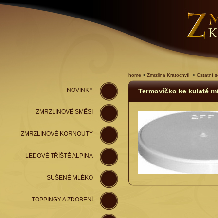
home
>
Zmrzlina Kratochvíl
>
Ostatní s
NOVINKY
Termovíčko ke kulaté m
ZMRZLINOVÉ SMĚSI
ZMRZLINOVÉ KORNOUTY
LEDOVÉ TŘÍŠTĚ ALPINA
SUŠENÉ MLÉKO
TOPPINGY A ZDOBENÍ