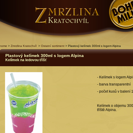
home
>
Zmrzlina Kratochvíl
>
Ostatní sortiment
> Plastový kelímek 300ml s logem Alpina
Plastový kelímek 300ml s logem Alpina
Kelímek na ledovou tříšť
- Kelímek s logem Alp
- barva transparentní
- počet kusů v balení 
Kelímek o objemu 300
tříště Alpina.