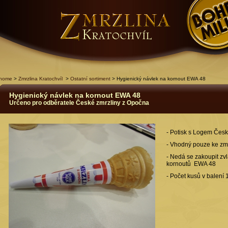
home
>
Zmrzlina Kratochvíl
>
Ostatní sortiment
> Hygienický návlek na kornout EWA 48
Hygienický návlek na kornout EWA 48
Určeno pro odběratele České zmrzliny z Opočna
- Potisk s Logem Česk
- Vhodný pouze ke zm
- Nedá se zakoupit zv
kornoutů EWA 48
- Počet kusů v balení