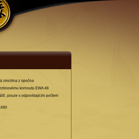
á zmrzlina z opočna
rzlinovému kornoutu EWA 48
lášť, pouze s odpovídajícím počtem
 1680