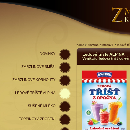
home
>
Zmrzlina Kratochvíl
>
ledové tří
NOVINKY
Ledové tříště ALPINA
Vynikající ledová tříšť od v
ZMRZLINOVÉ SMĚSI
ZMRZLINOVÉ KORNOUTY
LEDOVÉ TŘÍŠTĚ ALPINA
SUŠENÉ MLÉKO
TOPPINGY A ZDOBENÍ