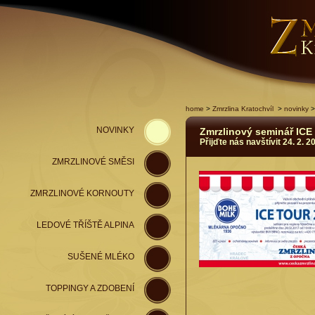
home
>
Zmrzlina Kratochvíl
>
novinky
>
NOVINKY
Zmrzlinový seminář ICE
Přijďte nás navštívit 24. 2. 
ZMRZLINOVÉ SMĚSI
ZMRZLINOVÉ KORNOUTY
LEDOVÉ TŘÍŠTĚ ALPINA
SUŠENÉ MLÉKO
TOPPINGY A ZDOBENÍ