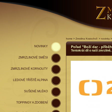
home
>
Zmrzlina Kratochvíl
>
novinky
>
NOVINKY
Pořad "Boží dar - příbě
Tentokrát díl o naší zmrzlině,
ZMRZLINOVÉ SMĚSI
ZMRZLINOVÉ KORNOUTY
LEDOVÉ TŘÍŠTĚ ALPINA
SUŠENÉ MLÉKO
TOPPINGY A ZDOBENÍ