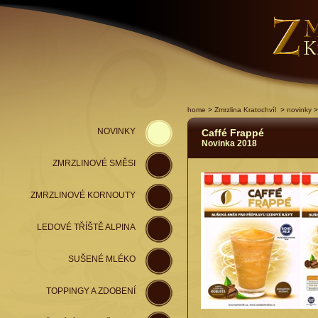
home
>
Zmrzlina Kratochvíl
>
novinky
>
NOVINKY
Caffé Frappé
Novinka 2018
ZMRZLINOVÉ SMĚSI
ZMRZLINOVÉ KORNOUTY
LEDOVÉ TŘÍŠTĚ ALPINA
SUŠENÉ MLÉKO
TOPPINGY A ZDOBENÍ